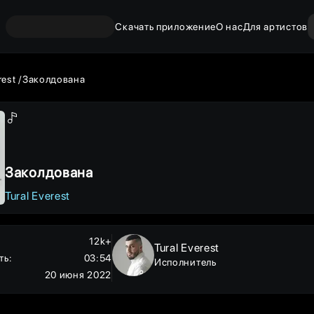
Скачать приложение
О нас
Для артистов
rest
Заколдована
Заколдована
Tural Everest
12k+
Tural Everest
ть
:
03:54
Исполнитель
20 июня 2022