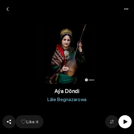
Aýa Döndi
Läle Begnazarowa
Like it