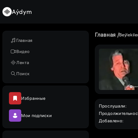
Aýdym
Главная
Beýlekile
Главная
Видео
Лента
Поиск
Избранные
Прослушали
:
Продолжительнос
Мои подписки
Добавлено
: