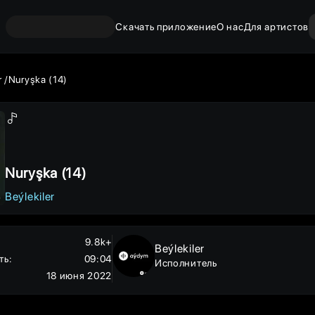
Скачать приложение
О нас
Для артистов
r
Nuryşka (14)
Nuryşka (14)
Beýlekiler
9.8k+
Beýlekiler
ть
:
09:04
Исполнитель
18 июня 2022