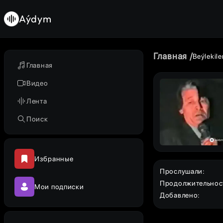
Aýdym
Главная
Beýlekile
Главная
Видео
Лента
Поиск
Избранные
Прослушали
:
Продолжительнос
Мои подписки
Добавлено
: