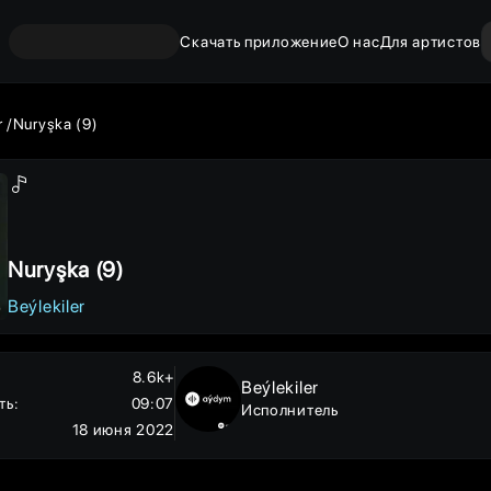
Скачать приложение
О нас
Для артистов
r
Nuryşka (9)
Nuryşka (9)
Beýlekiler
8.6k+
Beýlekiler
ть
:
09:07
Исполнитель
18 июня 2022