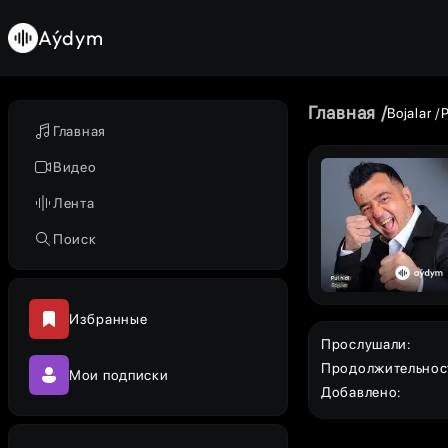
Aýdym
Главная
Bojalar
P
Главная
Видео
Лента
Поиск
Избранные
Прослушали
:
Продолжительнос
Мои подписки
Добавлено
: