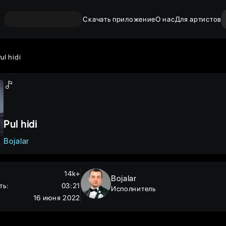
Скачать приложение
О нас
Для артистов
ul hidi
Pul hidi
Bojalar
14k+
Bojalar
ть
:
03:21
Исполнитель
16 июня 2022