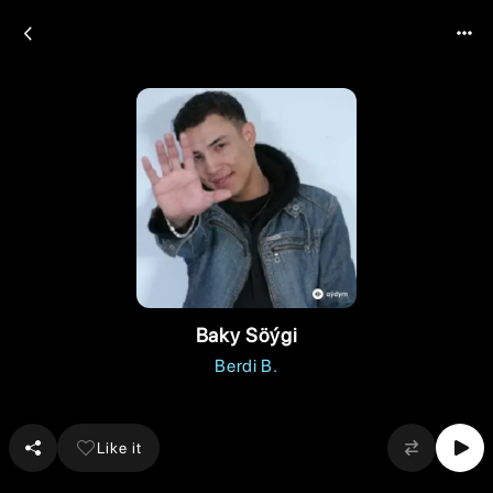
Baky Söýgi
Berdi B.
Like it