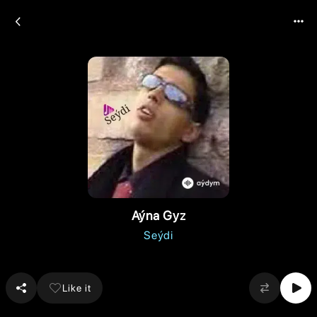
Aýna Gyz
Seýdi
Like it