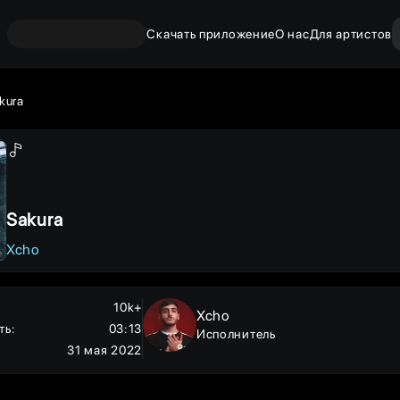
Скачать приложение
О нас
Для артистов
kura
Sakura
Xcho
10k+
Xcho
ть
:
03:13
Исполнитель
31 мая 2022