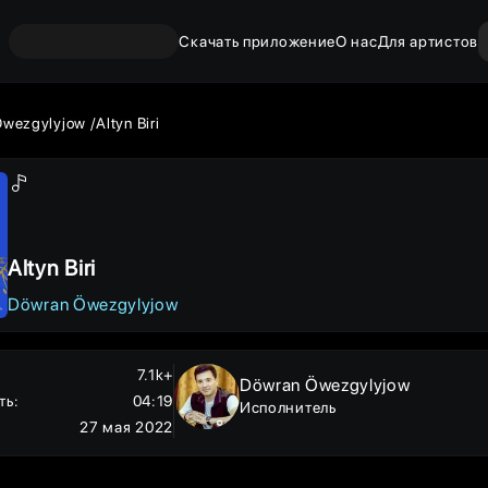
Скачать приложение
О нас
Для артистов
Öwezgylyjow
Altyn Biri
Altyn Biri
Döwran Öwezgylyjow
7.1k+
Döwran Öwezgylyjow
ть
:
04:19
Исполнитель
27 мая 2022