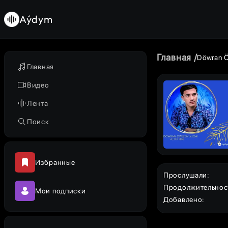
Aýdym
Главная
Döwran 
Главная
Видео
Лента
Поиск
Избранные
Прослушали
:
Продолжительнос
Мои подписки
Добавлено
: