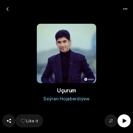
Uçurum
Seýran Hojaberdiýew
Like it