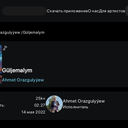
Скачать приложение
О нас
Для артистов
razgulyýew
Güljemalym
Güljemalym
Ahmet Orazgulyýew
25k+
Ahmet Orazgulyýew
ть
:
02:27
Исполнитель
14 мая 2022