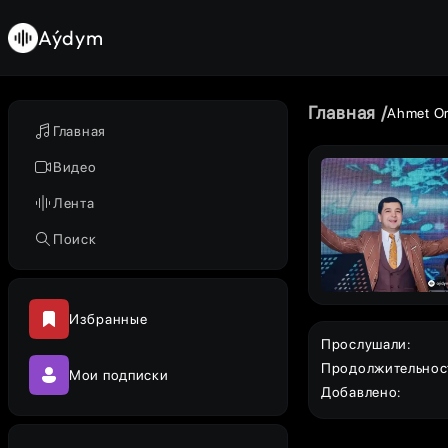
Aýdym
Главная
Ahmet O
Главная
Видео
Лента
Поиск
Избранные
Прослушали
:
Продолжительнос
Мои подписки
Добавлено
: