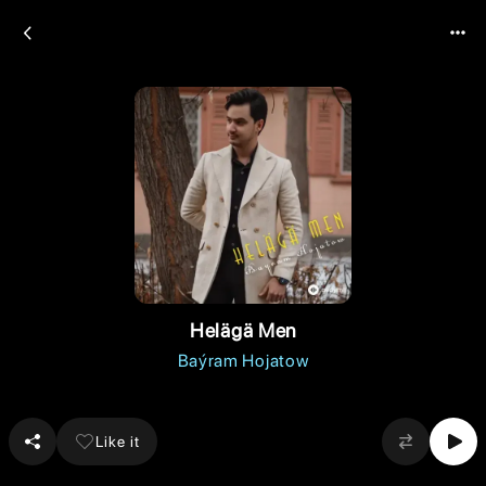
Helägä Men
Baýram Hojatow
Like it