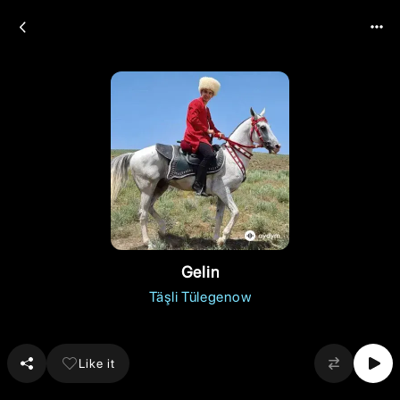
Gelin
Täşli Tülegenow
Like it