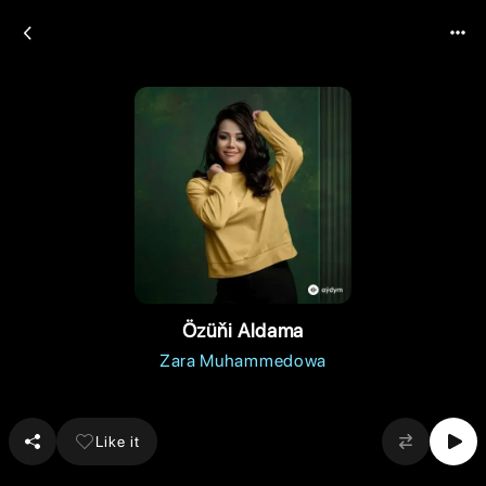
Özüňi Aldama
Zara Muhammedowa
Like it