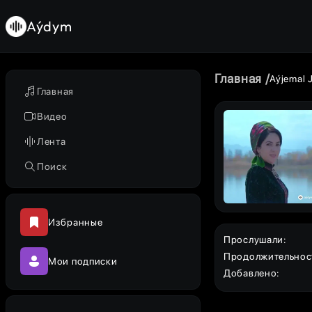
Aýdym
Главная
Aýjemal
Главная
Видео
Лента
Поиск
Избранные
Прослушали
:
Продолжительнос
Мои подписки
Добавлено
: