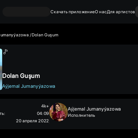
Скачать приложение
О нас
Для артистов
 Jumanyýazowa
Dolan Guşum
Dolan Guşum
Aýjemal Jumanyýazowa
4k+
Aýjemal Jumanyýazowa
ть
:
04:09
Исполнитель
20 апреля 2022