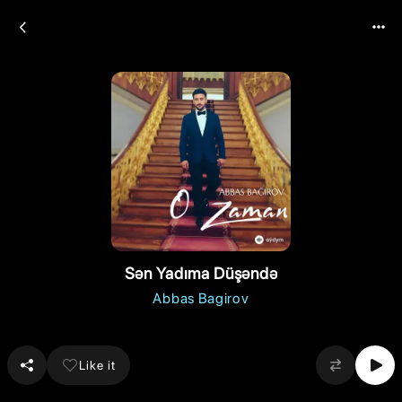
Sən Yadıma Düşəndə
Abbas Bagirov
Like it