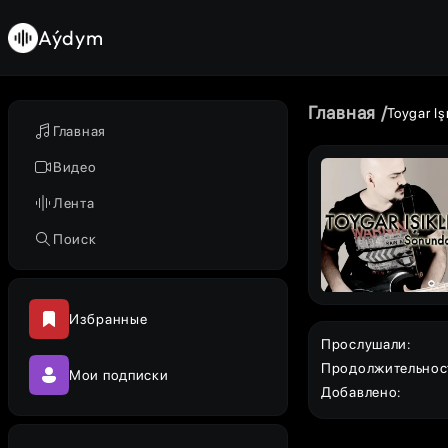
Aýdym
Главная
Toygar Işı
Главная
Видео
Лента
Поиск
Избранные
Прослушали
:
Продолжительнос
Мои подписки
Добавлено
: