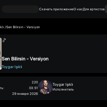
Скачать приложение
О нас
Для артистов
klı
Sen Bilirsin - Versiyon
Sen Bilirsin - Versiyon
Toygar Işıklı
220
Toygar Işıklı
ть
:
03:51
Исполнитель
29 января 2026