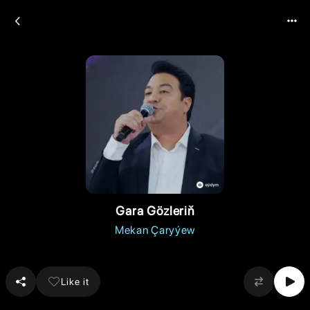
Gara Gözleriň
Mekan Çaryýew
Like it