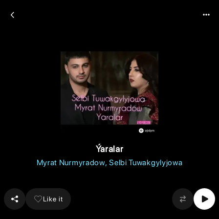
Ýaralar
Myrat Nurmyradow
Selbi Tuwakgylyjowa
Like it