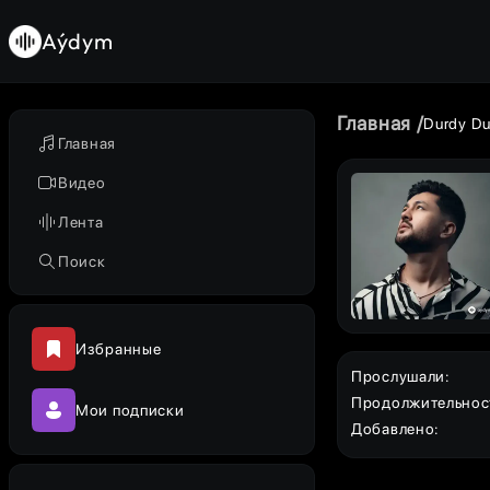
Aýdym
Главная
Durdy Du
Главная
Видео
Лента
Поиск
Избранные
Прослушали
:
Продолжительнос
Мои подписки
Добавлено
: