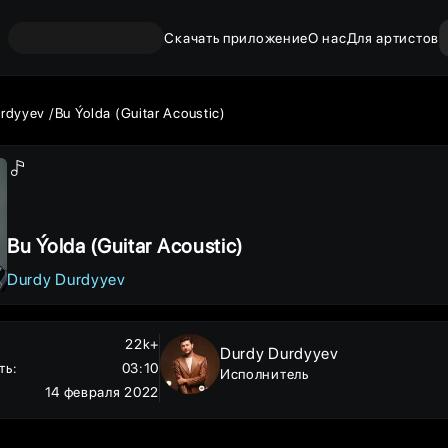
Скачать приложение
О нас
Для артистов
rdyyev
Bu Ýolda (Guitar Acoustic)
Bu Ýolda (Guitar Acoustic)
Durdy Durdyyev
22k+
Durdy Durdyyev
ть
:
03:10
Исполнитель
14 февраля 2022