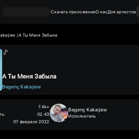
Скачать приложение
О нас
Для артистов
Kakaýew
А Ты Меня Забыла
А Ты Меня Забыла
Begenç Kakaýew
7.4k+
Begenç Kakaýew
ть
:
02:43
Исполнитель
07 февраля 2022