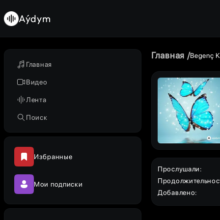
Aýdym
Главная
Begenç 
Главная
Видео
Лента
Поиск
Избранные
Прослушали
:
Продолжительнос
Мои подписки
Добавлено
: