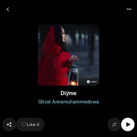
Diýme
Gözel Annamuhammedowa
Like it