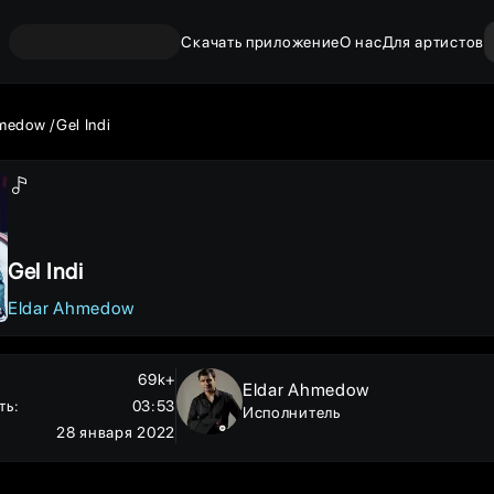
Скачать приложение
О нас
Для артистов
hmedow
Gel Indi
Gel Indi
Eldar Ahmedow
69k+
Eldar Ahmedow
ть
:
03:53
Исполнитель
28 января 2022