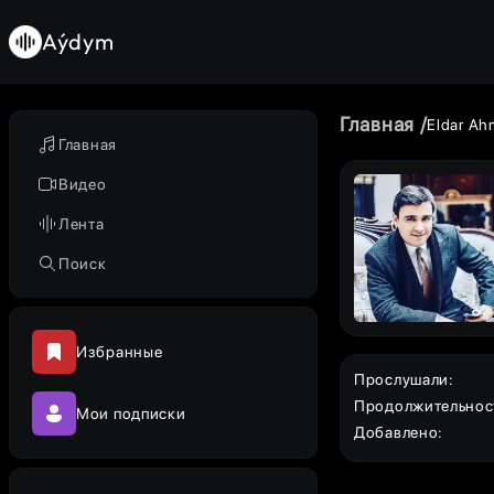
Aýdym
Главная
Eldar A
Главная
Видео
Лента
Поиск
Избранные
Прослушали
:
Продолжительнос
Мои подписки
Добавлено
: