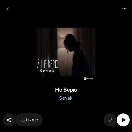
Не Верю
Sevak
Like it