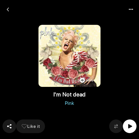
I'm Not dead
Pink
Like it