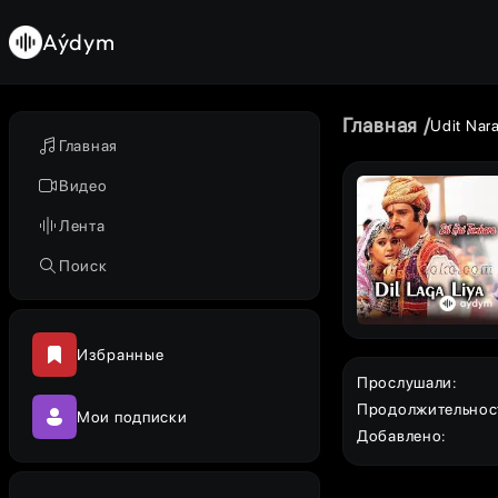
Aýdym
Главная
Udit Nar
Главная
Видео
Лента
Поиск
Избранные
Прослушали
:
Продолжительнос
Мои подписки
Добавлено
: