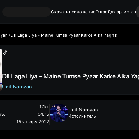
Скачать приложение
О нас
Для артистов
ayan
Dil Laga Liya - Maine Tumse Pyaar Karke Alka Yagnik
Dil Laga Liya - Maine Tumse Pyaar 
Udit Narayan
17k+
Udit Narayan
ть
:
04:15
Исполнитель
15 января 2022