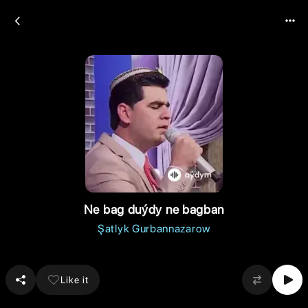
Ne bag duýdy ne bagban
Şatlyk Gurbannazarow
Like it