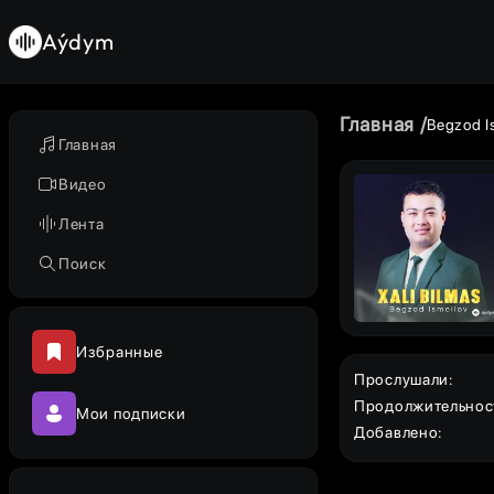
Aýdym
Главная
Begzod I
Главная
Видео
Лента
Поиск
Избранные
Прослушали
:
Продолжительнос
Мои подписки
Добавлено
: