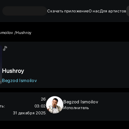
Скачать приложение
О нас
Для артистов
smoilov
Hushroy
Hushroy
Begzod Ismoilov
26
Begzod Ismoilov
ть
:
03:02
Исполнитель
31 декабря 2025