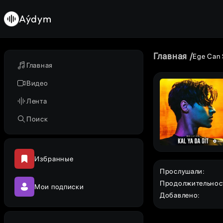
Aýdym
Главная
Ege Can 
Главная
Видео
Лента
Поиск
Избранные
Прослушали
:
Продолжительнос
Мои подписки
Добавлено
: