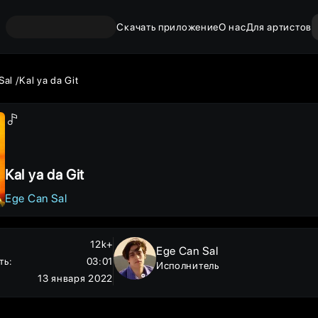
Скачать приложение
О нас
Для артистов
Sal
Kal ya da Git
Kal ya da Git
Ege Can Sal
12k+
Ege Can Sal
ть
:
03:01
Исполнитель
13 января 2022