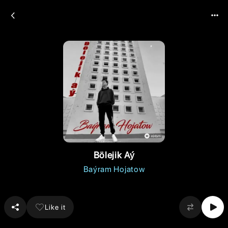
Bölejik Aý
Baýram Hojatow
Like it