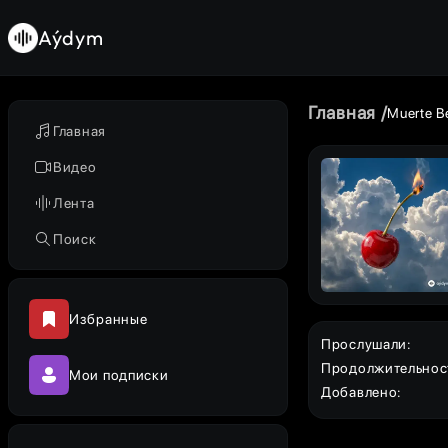
Aýdym
Главная
Muerte B
Главная
Видео
Лента
Поиск
Избранные
Прослушали
:
Продолжительнос
Мои подписки
Добавлено
: