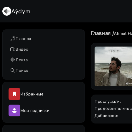
Aýdym
Главная
Ahmet Ha
Главная
Видео
Лента
Поиск
Избранные
Прослушали
:
Продолжительнос
Мои подписки
Добавлено
: