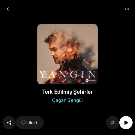
Terk Edilmiş Şehirler
Çagan Şengül
Like it