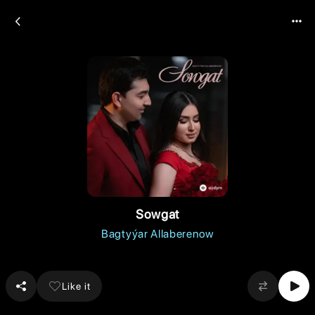
Sowgat
Bagtyýar Allaberenow
Like it