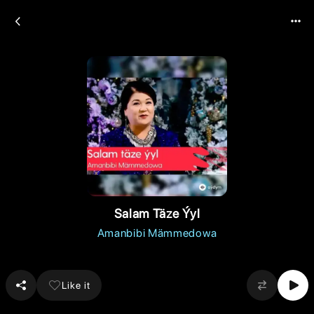
Salam Täze Ýyl
Amanbibi Mämmedowa
Like it