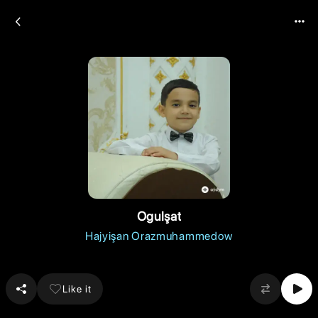
Ogulşat
Hajyişan Orazmuhammedow
Like it