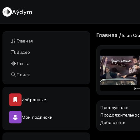
Aýdym
Главная
Turan Or
Главная
Видео
Лента
Поиск
Избранные
Прослушали
:
Продолжительнос
Мои подписки
Добавлено
: