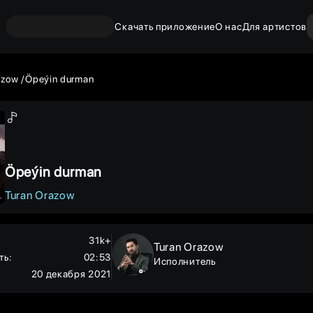
Скачать приложение
О нас
Для артистов
azow
Öpeýin durman
Öpeýin durman
Turan Orazow
31k+
Turan Orazow
ть
:
02:53
Исполнитель
20 декабря 2021