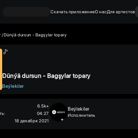
Скачать приложение
О нас
Для артистов
r
Dünýä dursun - Bagşylar topary
Dünýä dursun - Bagşylar topary
Beýlekiler
6.5k+
Beýlekiler
ть
:
04:27
Исполнитель
18 декабря 2021