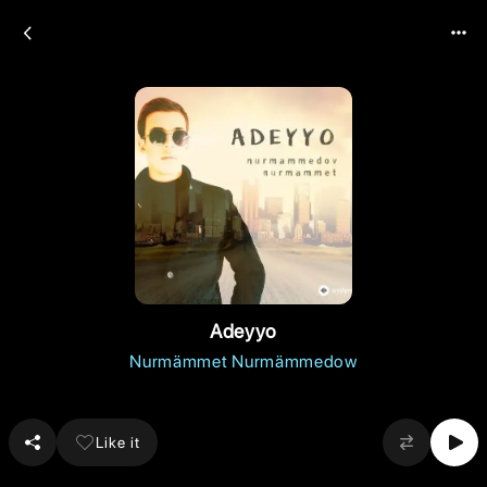
Adeyyo
Nurmämmet Nurmämmedow
Like it