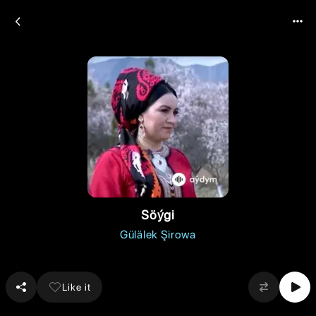
Söýgi
Gülälek Şirowa
Like it