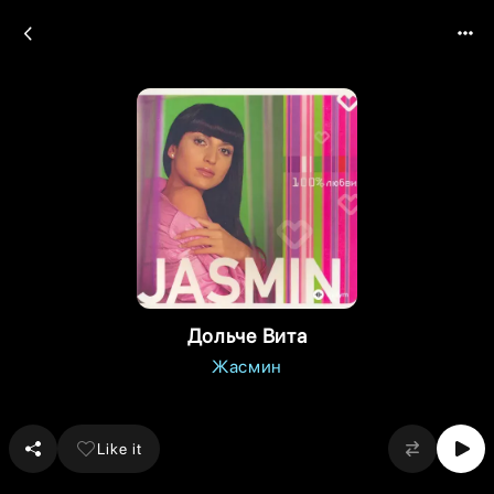
Дольче Вита
Жасмин
Like it