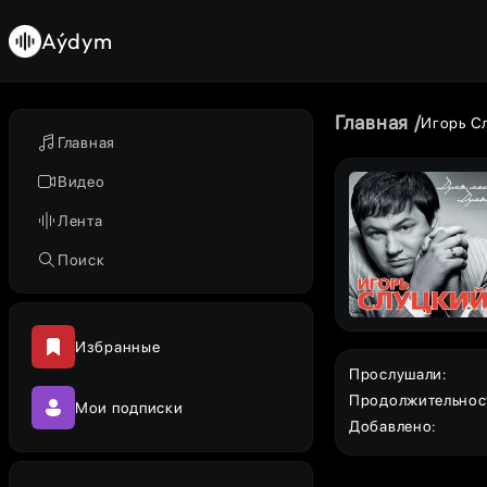
Aýdym
Главная
Игорь С
Главная
Видео
Лента
Поиск
Избранные
Прослушали
:
Продолжительнос
Мои подписки
Добавлено
: