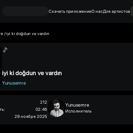
Скачать приложение
О нас
Для артистов
re
iyi ki doğdun ve vardın
iyi ki doğdun ve vardın
Yunusemre
212
Yunusemre
ть
:
02:46
Исполнитель
29 ноября 2025