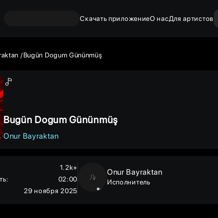
Скачать приложение
О нас
Для артистов
raktan
Bugün Dogum Gününmüş
Bugün Dogum Gününmüş
Onur Bayraktan
1.2k+
Onur Bayraktan
ть
:
02:00
Исполнитель
29 ноября 2025