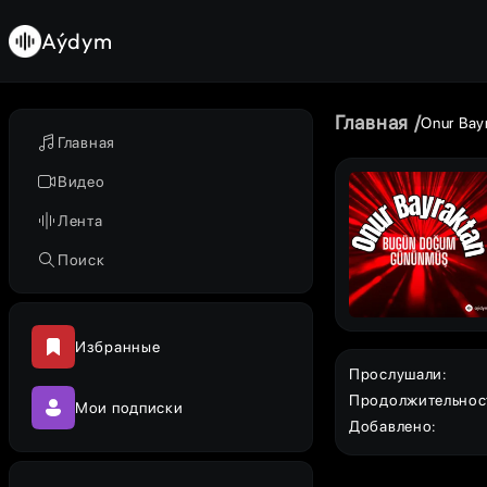
Aýdym
Главная
Onur Bay
Главная
Видео
Лента
Поиск
Избранные
Прослушали
:
Продолжительнос
Мои подписки
Добавлено
: