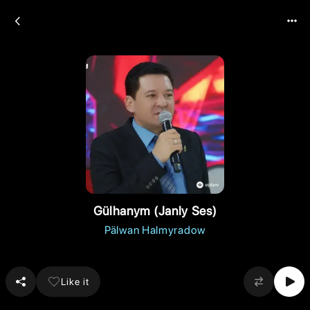
Gülhanym (Janly Ses)
Pälwan Halmyradow
Like it