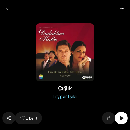
Çığlık
Toygar Işıklı
Like it