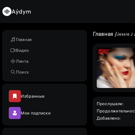
Aýdym
Главная
Jessie J
Главная
Видео
Лента
Поиск
Избранные
Прослушали
:
Продолжительнос
Мои подписки
Добавлено
: