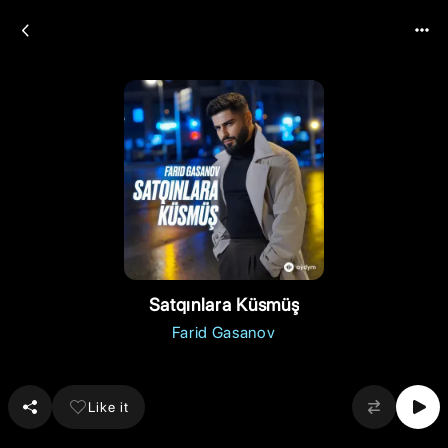
Satqınlara Küsmüş
Farid Gasanov
Like it