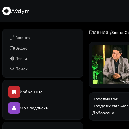
Aýdym
Главная
Serdar G
Главная
Видео
Лента
Поиск
Избранные
Прослушали
:
Продолжительнос
Мои подписки
Добавлено
: