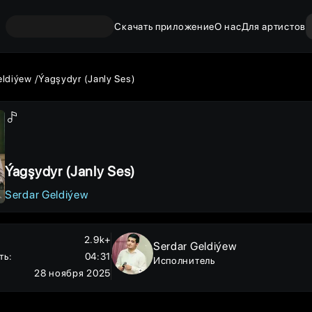
Скачать приложение
О нас
Для артистов
eldiýew
Ýagşydyr (Janly Ses)
Ýagşydyr (Janly Ses)
Serdar Geldiýew
2.9k+
Serdar Geldiýew
ть
:
04:31
Исполнитель
28 ноября 2025