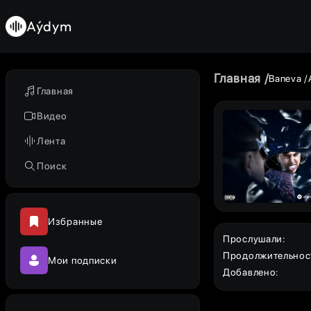
Aýdym
Главная
Baneva
Главная
Видео
Лента
Поиск
Избранные
Прослушали
:
Продолжительнос
Мои подписки
Добавлено
: