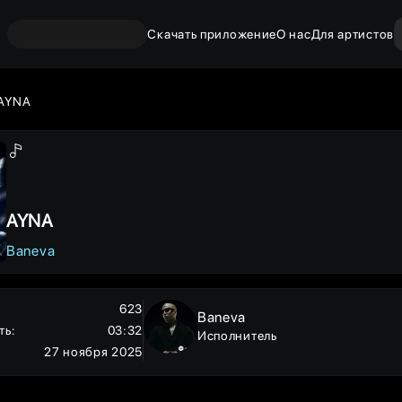
Скачать приложение
О нас
Для артистов
AYNA
AYNA
Baneva
623
Baneva
ть
:
03:32
Исполнитель
27 ноября 2025